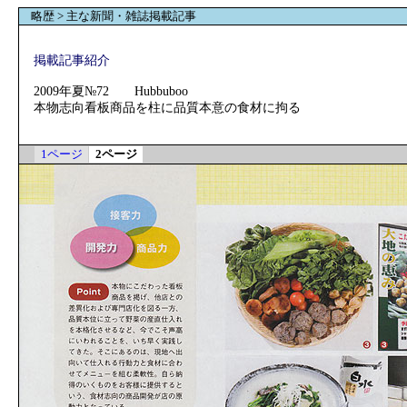
略歴 > 主な新聞・雑誌掲載記事
掲載記事紹介
2009年夏№72 Hubbuboo
本物志向看板商品を柱に品質本意の食材に拘る
1ページ
2ページ