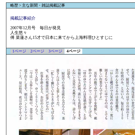
略歴 > 主な新聞・雑誌掲載記事
掲載記事紹介
2007年12月号 毎日が発見
人生悠々
傅 菜蓮さん15才で日本に来てから上海料理ひとすじに
1ページ
2ページ
3ページ
4ページ