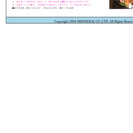
Copyright 2004 SHINSEKAI CO.,LTD. All Rights Reserv