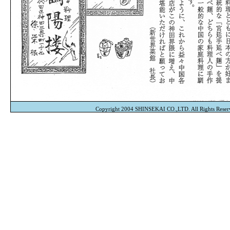
Copyright 2004 SHINSEKAI CO.,LTD. All Rights Reser