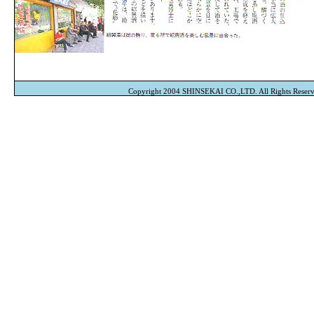
Copyright 2004 SHINSEKAI CO.,LTD. All Rights Reserv