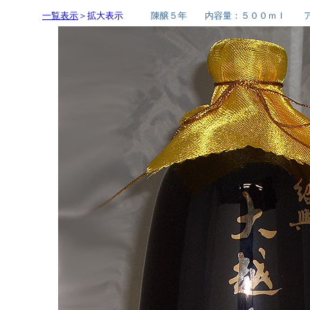
一覧表示
＞拡大表示
陳醸５年 内容量：５００ｍｌ ア